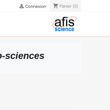
shopping_cart

Panier
(0)
Connexion
o-sciences