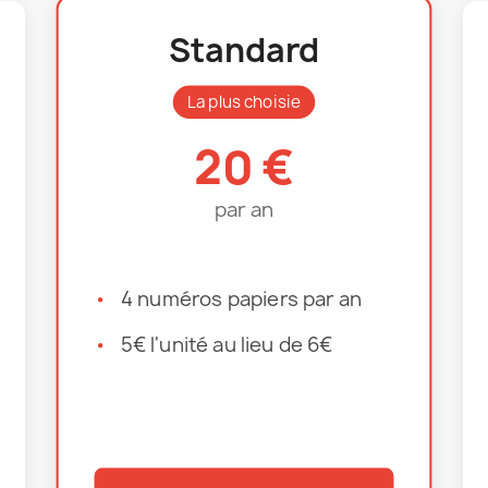
Standard
La plus choisie
20 €
par an
4 numéros papiers par an
5€ l'unité au lieu de 6€