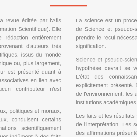
 revue éditée par l'Afis
La science est un proce
mation Scientifique). Elle
de Science et pseudo-
 rédaction entièrement
prendre le recul nécessai
rovenant d'auteurs très
signification.
ntifiques, issus du monde
Science et pseudo-scienc
ique ou, plus largement,
hypothèse devrait se v
eur est présenté quant à
L'état des connaissa
associatives en lien avec
explicitement présenté.
cun contributeur n'est
de l'environnement, les 
institutions académiques 
x, politiques et moraux,
Les faits et les résultat
ux, conduisent certains
de l'interprétation. Les 
tions scientifiquement
des affirmations présenté
uer indûment à des faits