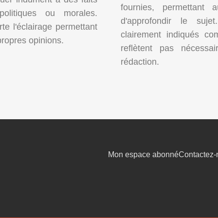
fournies, permettant 
 politiques ou morales.
d'approfondir le suje
e l'éclairage permettant
clairement indiqués co
propres opinions.
reflètent pas nécessa
rédaction.
Mon espace abonné
Contactez-